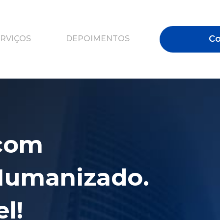
Co
RVIÇOS
DEPOIMENTOS
Banco Digital com 
umanizado. 
l!